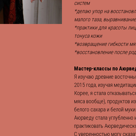
систем
*делаю упор на восстанов
малого таза, выравнивание
*практики для красоты лиц
тонуса кожи
*возвращение гибкости мя
*восстановление после род
Мастер-классы по Аюрве
Я изучаю древние восточны
2015 года, изучая медитаци
Корее, я стала отказыватьс
мяса вообще), продуктов и
белого сахара и белой муки
Аюрведу стала углубленно и
практиковать Аюрведическо
С уверенностью могу сказа