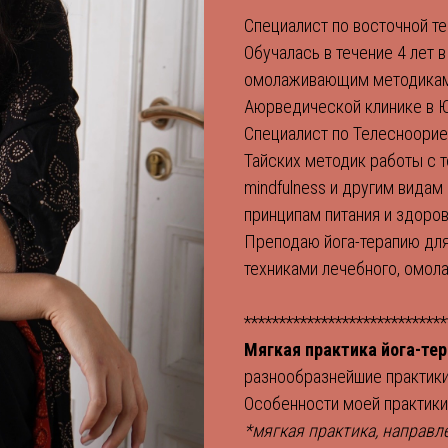
Специалист по восточной те
Обучалась в течение 4 лет
омолаживающим методикам, 
Аюрведической клинике в Ю
Специалист по Телесноориен
Тайских методик работы с те
mindfulness и другим вида
принципам питания и здоро
Преподаю йога-терапию для
техниками лечебного, омол
*****************************
Мягкая практика йога-те
разнообразнейшие практики
Особенности моей практики
*мягкая практика, направл